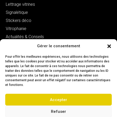
Lettrage vitrines
Signalétique
Stickers déco
Vitrophanie
Actualités & Conseils
Gérer le consentement
Pour offrir les meilleures expériences, nous utilisons des technologies
telles que les cookies pour stocker et/ou accéder aux informations des
Contact
appareils. Le fait de consentir à ces technologies nous permettra de
traiter des données telles que le comportement de navigation ou les ID
uniques sur ce site. Le fait de ne pas consentir ou de retirer son

consentement peut avoir un effet négatif sur certaines caractéristiques
Avenue de l’union 25 i
et fonctions.
4432 Ans
Accepter

+32 498 18 05 91
Refuser